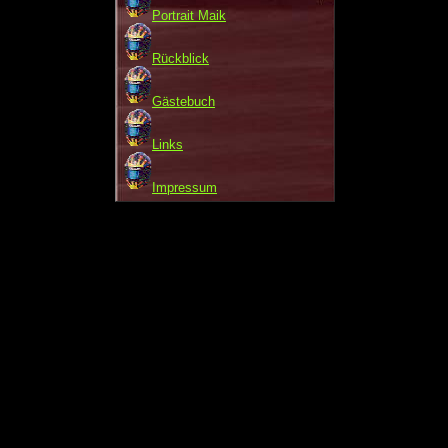
Portrait Maik
Rückblick
Gästebuch
Links
Impressum