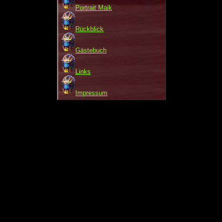
Portrait Maik
Rückblick
Gästebuch
Links
Impressum