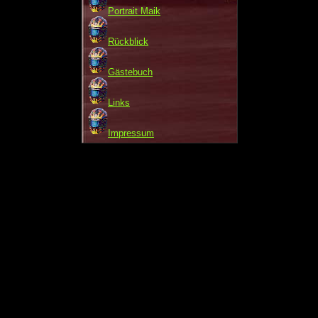
Portrait Maik
Rückblick
Gästebuch
Links
Impressum